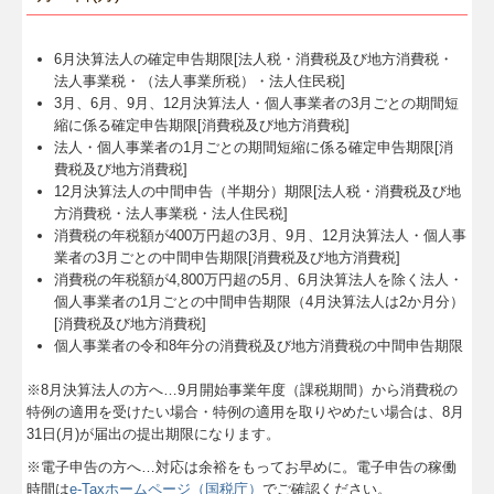
6月決算法人の確定申告期限[法人税・消費税及び地方消費税・
法人事業税・（法人事業所税）・法人住民税]
3月、6月、9月、12月決算法人・個人事業者の3月ごとの期間短
縮に係る確定申告期限[消費税及び地方消費税]
法人・個人事業者の1月ごとの期間短縮に係る確定申告期限[消
費税及び地方消費税]
12月決算法人の中間申告（半期分）期限[法人税・消費税及び地
方消費税・法人事業税・法人住民税]
消費税の年税額が400万円超の3月、9月、12月決算法人・個人事
業者の3月ごとの中間申告期限[消費税及び地方消費税]
消費税の年税額が4,800万円超の5月、6月決算法人を除く法人・
個人事業者の1月ごとの中間申告期限（4月決算法人は2か月分）
[消費税及び地方消費税]
個人事業者の令和8年分の消費税及び地方消費税の中間申告期限
※8月決算法人の方へ…
9
月開始事業年度（課税期間）から消費税の
特例の適用を受けたい場合・特例の適用を取りやめたい場合は、8月
31日(月)が届出の提出期限になります。
※電子申告の方へ…対応は余裕をもってお早めに。電子申告の稼働
時間は
e-Taxホームページ（国税庁）
でご確認ください。