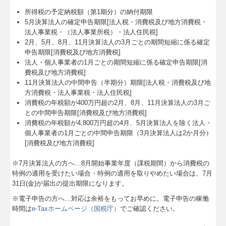
所得税の予定納税額（第1期分）の納付期限
5月決算法人の確定申告期限[法人税・消費税及び地方消費税・
法人事業税・（法人事業所税）・法人住民税]
2月、5月、8月、11月決算法人の3月ごとの期間短縮に係る確定
申告期限[消費税及び地方消費税]
法人・個人事業者の1月ごとの期間短縮に係る確定申告期限[消
費税及び地方消費税]
11月決算法人の中間申告（半期分）期限[法人税・消費税及び地
方消費税・法人事業税・法人住民税]
消費税の年税額が400万円超の2月、8月、11月決算法人の3月ご
との中間申告期限[消費税及び地方消費税]
消費税の年税額が4,800万円超の4月、5月決算法人を除く法人・
個人事業者の1月ごとの中間申告期限（3月決算法人は2か月分）
[消費税及び地方消費税]
※7月決算法人の方へ…
8
月開始事業年度（課税期間）から消費税の
特例の適用を受けたい場合・特例の適用を取りやめたい場合は、7月
31日(金)が届出の提出期限になります。
※電子申告の方へ…対応は余裕をもってお早めに。電子申告の稼働
時間は
e-Taxホームページ（国税庁）
でご確認ください。