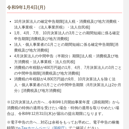
令和9年1月4日(月)
10月決算法人の確定申告期限[法人税・消費税及び地方消費税・
法人事業税・（法人事業所税）・法人住民税]
1月、4月、7月、10月決算法人の3月ごとの期間短縮に係る確定
申告期限[消費税及び地方消費税]
法人・個人事業者の1月ごとの期間短縮に係る確定申告期限[消
費税及び地方消費税]
4月決算法人の中間申告（半期分）期限[法人税・消費税及び地
方消費税・法人事業税・法人住民税]
消費税の年税額が400万円超の1月、4月、7月決算法人の3月ごと
の中間申告期限[消費税及び地方消費税]
消費税の年税額が4,800万円超の9月、10月決算法人を除く法
人・個人事業者の1月ごとの中間申告期限（8月決算法人は2か月
分）[消費税及び地方消費税]
※12月決算法人の方へ…令和9年
1
月開始事業年度（課税期間）から
消費税の特例の適用を受けたい場合・特例の適用を取りやめたい場
合は、令和8年12月31日(木)が届出の提出期限になります。
※電子申告の方へ…対応は余裕をもってお早めに。電子申告の稼働
時間は
e-Taxホームページ（国税庁）
でご確認ください。