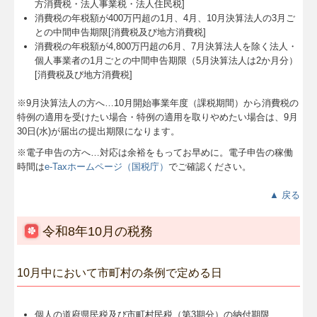
方消費税・法人事業税・法人住民税]
消費税の年税額が400万円超の1月、4月、10月決算法人の3月ご
との中間申告期限[消費税及び地方消費税]
消費税の年税額が4,800万円超の6月、7月決算法人を除く法人・
個人事業者の1月ごとの中間申告期限（5月決算法人は2か月分）
[消費税及び地方消費税]
※9月決算法人の方へ…
10
月開始事業年度（課税期間）から消費税の
特例の適用を受けたい場合・特例の適用を取りやめたい場合は、9月
30日(水)が届出の提出期限になります。
※電子申告の方へ…対応は余裕をもってお早めに。電子申告の稼働
時間は
e-Taxホームページ（国税庁）
でご確認ください。
▲ 戻る
令和8年10月の税務
10月中において市町村の条例で定める日
個人の道府県民税及び市町村民税（第3期分）の納付期限