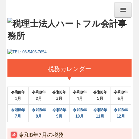
ホーム
事務所紹介
経営理念
法人概要・交通案内
業務案内
税務カレンダー
経営革新等支援機関
関与先向け融資商品ご紹介
令和
8
年
令和
8
年
令和
8
年
令和
8
年
令和
8
年
令和
8
年
1月
2月
3月
4月
5月
6月
個人情報の取り扱いについて
令和
8
年
令和
8
年
令和
8
年
令和8
年
令和8年
令和8年
採用情報
7月
8月
9月
10月
1
1
月
12月
お問合せ
経営者お役立ち情報
令和8年7月の税務