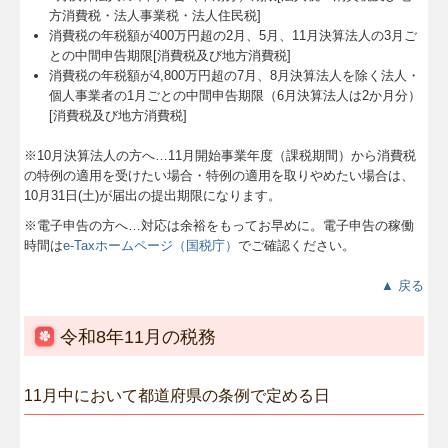
方消費税・法人事業税・法人住民税]
消費税の年税額が400万円超の2月、5月、11月決算法人の3月ご
との中間申告期限[消費税及び地方消費税]
消費税の年税額が4,800万円超の7月、8月決算法人を除く法人・
個人事業者の1月ごとの中間申告期限（6月決算法人は2か月分）
[消費税及び地方消費税]
※10月決算法人の方へ…
11
月開始事業年度（課税期間）から消費税
の特例の適用を受けたい場合・特例の適用を取りやめたい場合は、
10月31日(土)が届出の提出期限になります。
※電子申告の方へ…対応は余裕をもってお早めに。電子申告の稼働
時間は
e-Taxホームページ（国税庁）
でご確認ください。
▲ 戻る
令和8年11月の税務
11月中において都道府県の条例で定める日