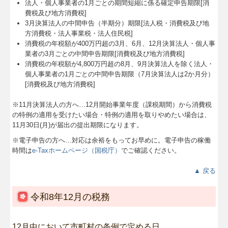
法人・個人事業者の1月ごとの期間短縮に係る確定申告期限[消
費税及び地方消費税]
3月決算法人の中間申告（半期分）期限[法人税・消費税及び地
方消費税・法人事業税・法人住民税]
消費税の年税額が400万円超の3月、6月、12月決算法人・個人事
業者の3月ごとの中間申告期限[消費税及び地方消費税]
消費税の年税額が4,800万円超の8月、9月決算法人を除く法人・
個人事業者の1月ごとの中間申告期限（7月決算法人は2か月分）
[消費税及び地方消費税]
※11月決算法人の方へ…
12
月開始事業年度（課税期間）から消費税
の特例の適用を受けたい場合・特例の適用を取りやめたい場合は、
11月30日(月)が届出の提出期限になります。
※電子申告の方へ…対応は余裕をもってお早めに。電子申告の稼働
時間は
e-Taxホームページ（国税庁）
でご確認ください。
▲ 戻る
令和8年12月の税務
12月中において市町村の条例で定める日