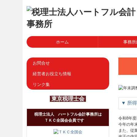
ホーム
事務所
経営理念
法人概要・交通案内
お問合せ
経営者お役立ち情報
リンク集
東京税理士会
▼
所得
税理士法人 ハートフル会計事務所は
令和8年
ＴＫＣ全国会会員です
今年の年
また、従
改正の内