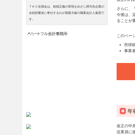
ＴＫＣ全国会は、租税正義の実現をめざし関与先企業の
さらに、
永続的繁栄に奉仕するわが国最大級の職業会計人集団で
今後は、
す。
ることが
📍
ハートフル会計事務所
このペー
所得
事業
年
改正の中
従業員に