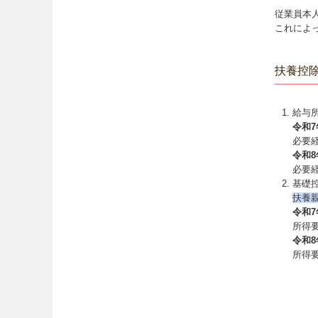
従業員本
これによ
扶養控
給与所
令和7
必要経
令和8
必要
基礎
扶養
令和7
所得要
令和8
所得