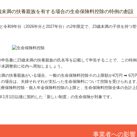
3歳未満の扶養親族を有する場合の生命保険料控除の特例の創設
と令和9年分（2026年分と2027年分）の2年限定で、23歳未満の子供を
除申告書に23歳未満の扶養親族の氏名等を記載して申告することで、この特
年末調整前に社内へ周知しましょう。
歳未満の扶養親族がいる場合、一般の生命保険料控除※の上限額が4万円 ➡ 6
きの場合は、夫婦それぞれが支払った生命保険料について控除を受けられます
医療保険料控除・個人年金保険料控除の上限と、生命保険料控除全体の合計上
4年1月1日以後に契約した「新しい制度」の生命保険が対象です。
事業者への影響