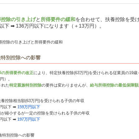
得控除の引き上げ
と
所得要件の緩和
を合わせて、扶養控除を受
円以下 ➡ 136万円以下になります（＋13万円）。
族特別控除への影響
等の所得要件の改正
により、特定扶養控除(63万円)を受けられる従業員の19歳～
万円）。
された
特定親族特別控除
の要件は変わりませんが、
給与所得控除の最低保障額
養控除相当額(63万円)を受けられる子供の年収
万円以下 ➡
159万円以下
額が縮小するが一定の控除を受けられる子供の年収
万円以下 ➡
197万円以下