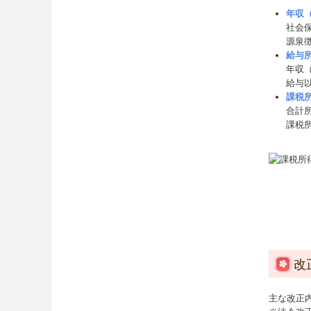
年収
社会
源泉
給与
年収
給与
課税
合計
課税
改
主な改正