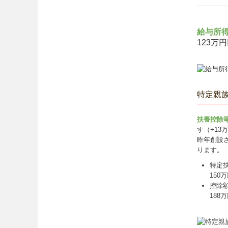
給与所
123万
特定親
扶養控除
す（+13
昨年創設
ります。
特定扶
150
控除
188