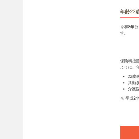
年齢2
令和8年分
す。
保険料控
ように、
23
共働
介護
※ 平成2