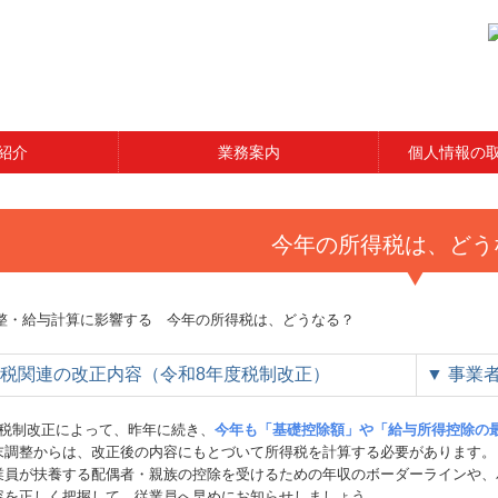
紹介
業務案内
個人情報の
経営革新等支援機関
関与先向け融資商品ご紹介
今年の所得税は、どう
税関連の改正内容（令和8年度税制改正）
▼
事業
度税制改正によって、昨年に続き、
今年も「基礎控除額」や「給与所得控除の
末調整からは、改正後の内容にもとづいて所得税を計算する必要があります。
業員が扶養する配偶者・親族の控除を受けるための年収のボーダーラインや、
容を正しく把握して、従業員へ早めにお知らせしましょう。