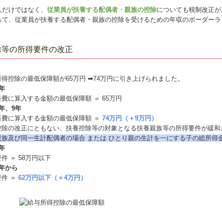
人だけではなく、
従業員が扶養する配偶者・親族の控除
についても税制改正が
って、従業員が扶養する配偶者・親族の控除を受けるための年収のボーダーラ
除等の所得要件の改正
得控除の最低保障額が65万円 ➡74万円に引き上げられました。
年
費に算入する金額の最低保障額 ＝ 65万円
年、9年
経費に算入する金額の最低保障額 ＝
74万円（＋9万円）
控除の改正にともない、扶養控除等の対象となる扶養親族等の所得要件が緩和
親族及び同⼀⽣計配偶者の場合 または ひとり親の⽣計を⼀にする⼦の総所得
年
件 ＝ 58万円以下
年から
要件 ＝
62万円以下（＋4万円）