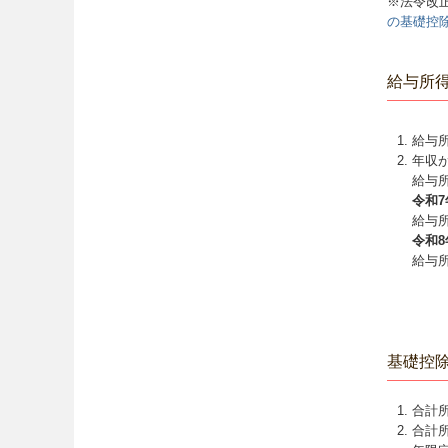
※法令改
の基礎控
給与所
給与所
年収が
給与所
令和7
給与所
令和8
給与
基礎控
合計所
合計所