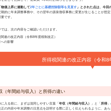
「物価上昇に連動して
2年ごとに基礎控除額等を見直す
」とされた点は、今回
定期的に年末調整事務や、その翌年の源泉徴収事務に変更が生じることが想定
重要です。
ジでは、次の内容をご確認いただけます。
税関連の改正内容（令和8年度税制改正）
者への影響
所得税関連の改正内容（令和8
収（年間給与収入）と所得の違い
身に入る前に、まずは混同しやすい言葉「
年収（年間給与収入）
」と「
所得
」
改正の内容や年末調整の注意点を説明する際に正しく伝えられるように、あら