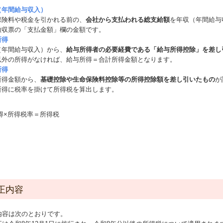
（年間給与収入）
保険料や税金を引かれる前の、
会社から支払われる総支給額
を年収（年間給与
徴収票の「支払金額」欄の金額です。
所得
（年間給与収入）から、
給与所得者の必要経費である「給与所得控除」を差し
以外の所得がなければ、給与所得＝合計所得金額となります。
所得
所得金額から、
基礎控除や生命保険料控除等の所得控除額を差し引いたもの
が
所得に税率を掛けて所得税を算出します。
正内容
内容は次のとおりです。